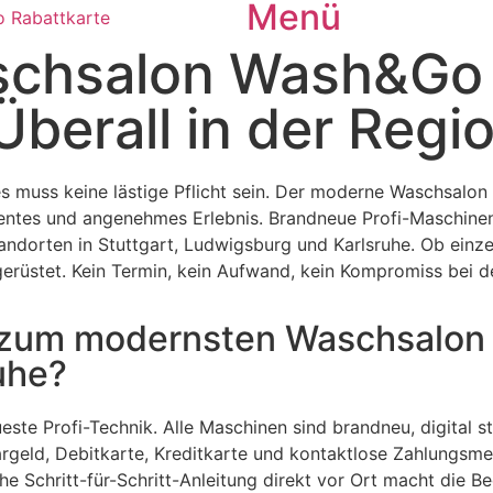
Menü
schsalon Wash&Go
berall in der Regio
s muss keine lästige Pflicht sein. Der moderne Waschsal
entes und angenehmes Erlebnis. Brandneue Profi-Maschinen,
dorten in Stuttgart, Ludwigsburg und Karlsruhe. Ob einzel
erüstet. Kein Termin, kein Aufwand, kein Kompromiss bei de
um modernsten Waschsalon in
uhe?
ueste Profi-Technik. Alle Maschinen sind brandneu, digital 
rgeld, Debitkarte, Kreditkarte und kontaktlose Zahlungsme
he Schritt-für-Schritt-Anleitung direkt vor Ort macht die 